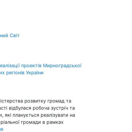
ьний
Світ
еалізації проектів Мирноградської
х регіонів України
ністерства розвитку громад та
сті відбулася робоча зустріч та
 які планується реалізувати на
оріальної громади в рамках
ня