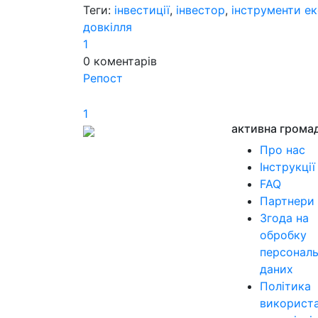
Теги:
інвестиції
,
інвестор
,
інструменти е
довкілля
1
0
коментарів
Репост
1
активна грома
Про нас
Інструкції
FAQ
Партнери
Згода на
обробку
персонал
даних
Політика
використ