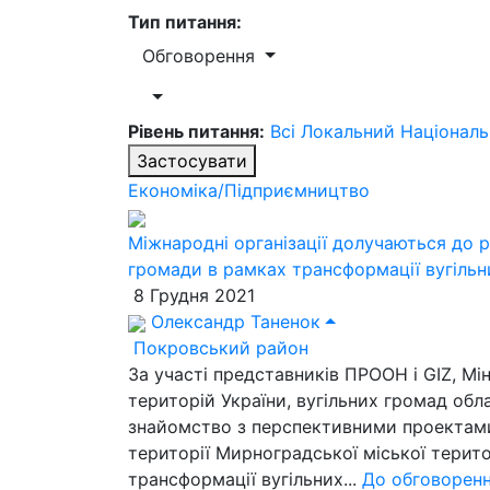
Тип питання:
Обговорення
Рівень питання:
Всі
Локальний
Націонал
Застосувати
Економіка/Підприємництво
Міжнародні організації долучаються до р
громади в рамках трансформації вугільни
8 Грудня 2021
Олександр Таненок
Покровський район
За участі представників ПРООН і GIZ, Мі
територій України, вугільних громад обла
знайомство з перспективними проектами,
території Мирноградської міської терит
трансформації вугільних...
До обговорен