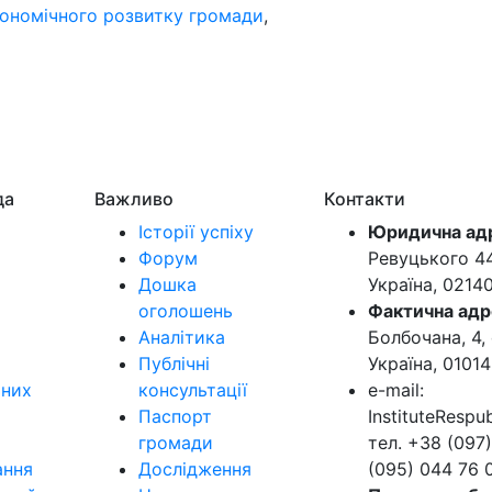
кономічного розвитку громади
,
да
Важливо
Контакти
Історії успіху
Юридична ад
Форум
Ревуцького 44-
Дошка
Україна, 0214
оголошень
Фактична адр
Аналітика
Болбочана, 4, 
Публічні
Україна, 01014
ьних
консультації
e-mail:
Паспорт
InstituteResp
громади
тел. +38 (097)
ання
Дослідження
(095) 044 76 