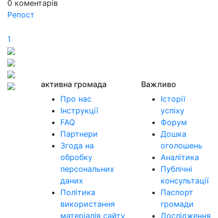
0
коментарів
Репост
1
активна громада
Важливо
Про нас
Історії
Інструкції
успіху
FAQ
Форум
Партнери
Дошка
Згода на
оголошень
обробку
Аналітика
персональних
Публічні
даних
консультації
Політика
Паспорт
використання
громади
матеріалів сайту
Дослідження