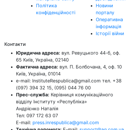
Політика
Новини
конфіденційності
порталу
Оперативна
інформація
Історії війни
Контакти
Юридична адреса:
вул. Ревуцького 44-б, оф.
65 Київ, Україна, 02140
Фактична адреса:
вул. П. Болбочана, 4, оф. 10
Київ, Україна, 01014
e-mail: InstituteRespublica@gmail.com тел. +38
(097) 394 32 15, (095) 044 76 00
Прес-служба:
Керівниця комунікаційного
відділу Інституту «Республіка»
Андрієнко Наталія
Тел: 097 172 63 07
E-mail:
press.inrespublica@gmail.com
Технічна допомога:
E-mail:
support@ag.com.ua