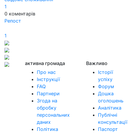
1
0
коментарів
Репост
1
активна громада
Важливо
Про нас
Історії
Інструкції
успіху
FAQ
Форум
Партнери
Дошка
Згода на
оголошень
обробку
Аналітика
персональних
Публічні
даних
консультації
Політика
Паспорт