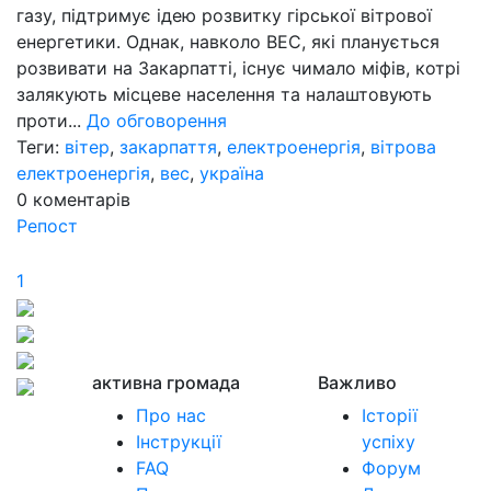
газу, підтримує ідею розвитку гірської вітрової
енергетики. Однак, навколо ВЕС, які планується
розвивати на Закарпатті, існує чимало міфів, котрі
залякують місцеве населення та налаштовують
проти...
До обговорення
Теги:
вітер
,
закарпаття
,
електроенергія
,
вітрова
електроенергія
,
вес
,
україна
0
коментарів
Репост
1
активна громада
Важливо
Про нас
Історії
Інструкції
успіху
FAQ
Форум