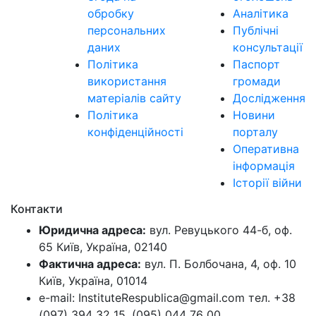
обробку
Аналітика
персональних
Публічні
даних
консультації
Політика
Паспорт
використання
громади
матеріалів сайту
Дослідження
Політика
Новини
конфіденційності
порталу
Оперативна
інформація
Історії війни
Контакти
Юридична адреса:
вул. Ревуцького 44-б, оф.
65 Київ, Україна, 02140
Фактична адреса:
вул. П. Болбочана, 4, оф. 10
Київ, Україна, 01014
e-mail: InstituteRespublica@gmail.com тел. +38
(097) 394 32 15, (095) 044 76 00