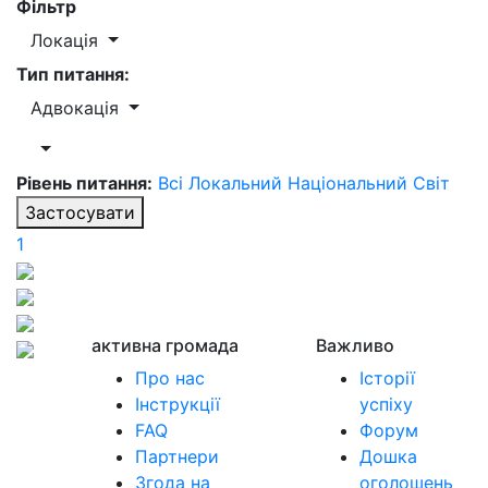
Фільтр
Локація
Тип питання:
Адвокація
Рівень питання:
Всі
Локальний
Національний
Світ
Застосувати
1
активна громада
Важливо
Про нас
Історії
Інструкції
успіху
FAQ
Форум
Партнери
Дошка
Згода на
оголошень