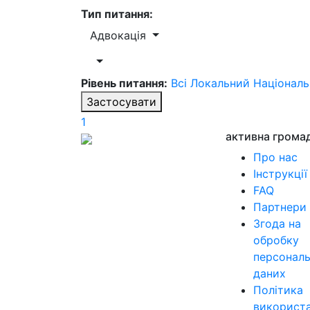
Тип питання:
Адвокація
Рівень питання:
Всі
Локальний
Націонал
Застосувати
1
активна грома
Про нас
Інструкції
FAQ
Партнери
Згода на
обробку
персонал
даних
Політика
використ