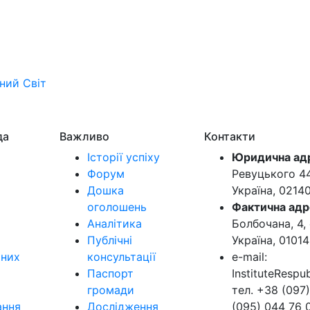
ьний
Світ
да
Важливо
Контакти
Історії успіху
Юридична ад
Форум
Ревуцького 44-
Дошка
Україна, 0214
оголошень
Фактична адр
Аналітика
Болбочана, 4, 
Публічні
Україна, 01014
ьних
консультації
e-mail:
Паспорт
InstituteResp
громади
тел. +38 (097)
ання
Дослідження
(095) 044 76 