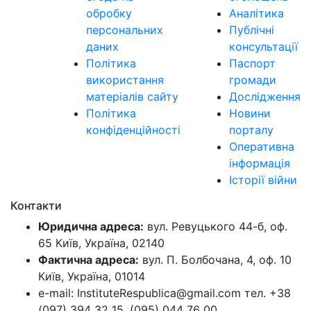
обробку
Аналітика
персональних
Публічні
даних
консультації
Політика
Паспорт
використання
громади
матеріалів сайту
Дослідження
Політика
Новини
конфіденційності
порталу
Оперативна
інформація
Історії війни
Контакти
Юридична адреса:
вул. Ревуцького 44-б, оф.
65 Київ, Україна, 02140
Фактична адреса:
вул. П. Болбочана, 4, оф. 10
Київ, Україна, 01014
e-mail: InstituteRespublica@gmail.com тел. +38
(097) 394 32 15, (095) 044 76 00