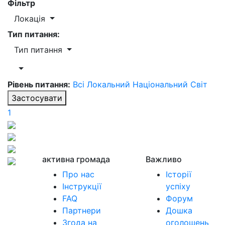
Фільтр
Локація
Тип питання:
Тип питання
Рівень питання:
Всі
Локальний
Національний
Світ
Застосувати
1
активна громада
Важливо
Про нас
Історії
Інструкції
успіху
FAQ
Форум
Партнери
Дошка
Згода на
оголошень