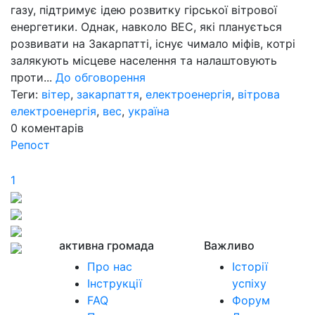
газу, підтримує ідею розвитку гірської вітрової
енергетики. Однак, навколо ВЕС, які планується
розвивати на Закарпатті, існує чимало міфів, котрі
залякують місцеве населення та налаштовують
проти...
До обговорення
Теги:
вітер
,
закарпаття
,
електроенергія
,
вітрова
електроенергія
,
вес
,
україна
0
коментарів
Репост
1
активна громада
Важливо
Про нас
Історії
Інструкції
успіху
FAQ
Форум