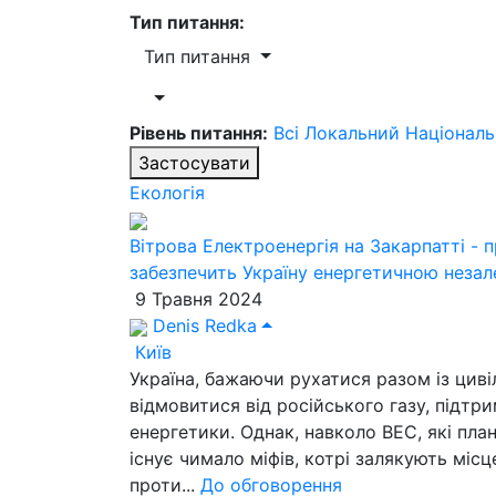
Тип питання:
Тип питання
Рівень питання:
Всі
Локальний
Націонал
Застосувати
Екологія
Вітрова Електроенергія на Закарпатті - 
забезпечить Україну енергетичною неза
9 Травня 2024
Denis Redka
Київ
Україна, бажаючи рухатися разом із циві
відмовитися від російського газу, підтри
енергетики. Однак, навколо ВЕС, які пла
існує чимало міфів, котрі залякують міс
проти...
До обговорення