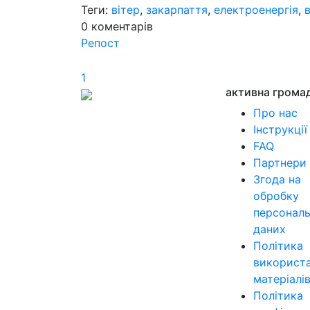
Теги:
вітер
,
закарпаття
,
електроенергія
,
0
коментарів
Репост
1
активна грома
Про нас
Інструкції
FAQ
Партнери
Згода на
обробку
персонал
даних
Політика
використ
матеріалі
Політика