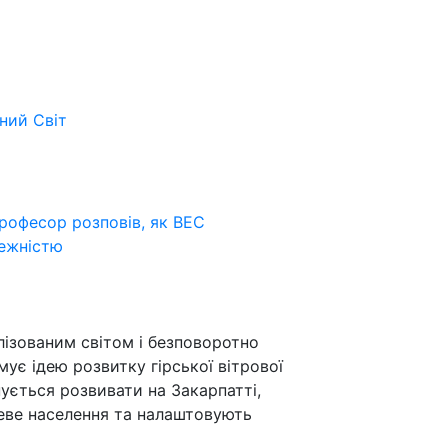
ьний
Світ
професор розповів, як ВЕС
лежністю
лізованим світом і безповоротно
мує ідею розвитку гірської вітрової
нується розвивати на Закарпатті,
цеве населення та налаштовують