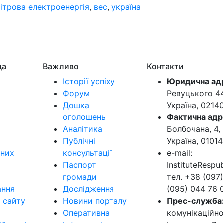
вітрова електроенергія
,
вес
,
україна
да
Важливо
Контакти
Історії успіху
Юридична ад
Форум
Ревуцького 44-
Дошка
Україна, 0214
оголошень
Фактична адр
Аналітика
Болбочана, 4, 
Публічні
Україна, 01014
ьних
консультації
e-mail:
Паспорт
InstituteResp
громади
тел. +38 (097)
ання
Дослідження
(095) 044 76 
в сайту
Новини порталу
Прес-служба
Оперативна
комунікаційно