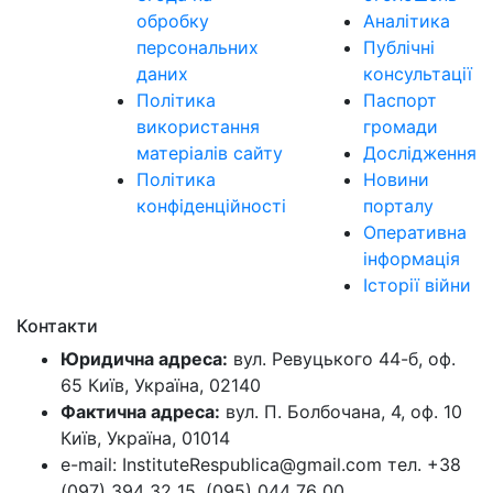
обробку
Аналітика
персональних
Публічні
даних
консультації
Політика
Паспорт
використання
громади
матеріалів сайту
Дослідження
Політика
Новини
конфіденційності
порталу
Оперативна
інформація
Історії війни
Контакти
Юридична адреса:
вул. Ревуцького 44-б, оф.
65 Київ, Україна, 02140
Фактична адреса:
вул. П. Болбочана, 4, оф. 10
Київ, Україна, 01014
e-mail: InstituteRespublica@gmail.com тел. +38
(097) 394 32 15, (095) 044 76 00