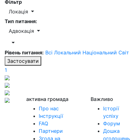
Фільтр
Локація
Тип питання:
Адвокація
Рівень питання:
Всі
Локальний
Національний
Світ
Застосувати
1
активна громада
Важливо
Про нас
Історії
Інструкції
успіху
FAQ
Форум
Партнери
Дошка
Згода на
оголошень