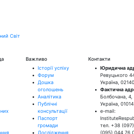
ьний
Світ
да
Важливо
Контакти
Історії успіху
Юридична ад
Форум
Ревуцького 44-
Дошка
Україна, 0214
оголошень
Фактична адр
Аналітика
Болбочана, 4, 
Публічні
Україна, 01014
ьних
консультації
e-mail:
Паспорт
InstituteResp
громади
тел. +38 (097)
ання
Дослідження
(095) 044 76 