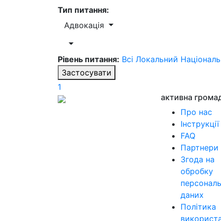
Тип питання:
Адвокація
Рівень питання:
Всі
Локальний
Націонал
Застосувати
1
активна грома
Про нас
Інструкції
FAQ
Партнери
Згода на
обробку
персонал
даних
Політика
використ