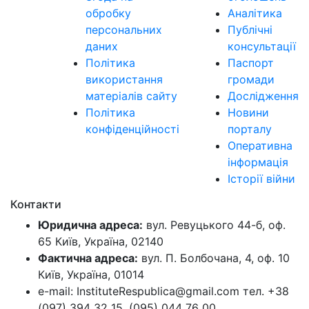
обробку
Аналітика
персональних
Публічні
даних
консультації
Політика
Паспорт
використання
громади
матеріалів сайту
Дослідження
Політика
Новини
конфіденційності
порталу
Оперативна
інформація
Історії війни
Контакти
Юридична адреса:
вул. Ревуцького 44-б, оф.
65 Київ, Україна, 02140
Фактична адреса:
вул. П. Болбочана, 4, оф. 10
Київ, Україна, 01014
e-mail: InstituteRespublica@gmail.com тел. +38
(097) 394 32 15, (095) 044 76 00