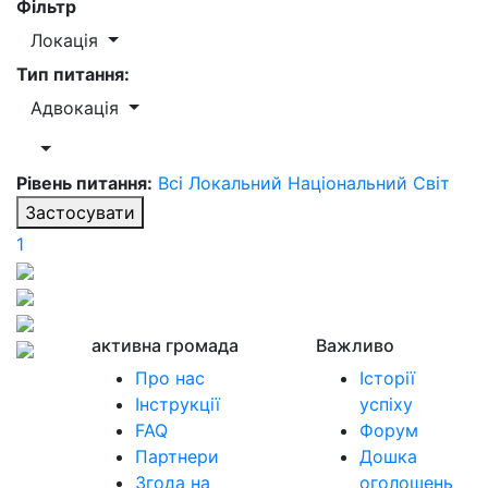
Фільтр
Локація
Тип питання:
Адвокація
Рівень питання:
Всі
Локальний
Національний
Світ
Застосувати
1
активна громада
Важливо
Про нас
Історії
Інструкції
успіху
FAQ
Форум
Партнери
Дошка
Згода на
оголошень