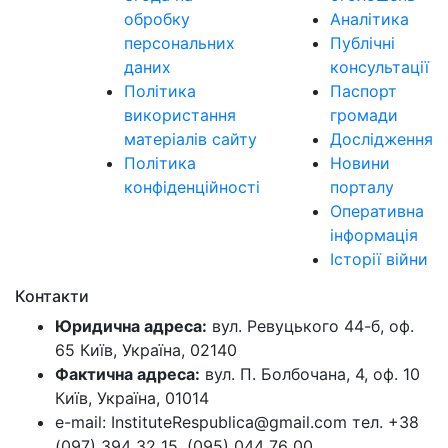
обробку
Аналітика
персональних
Публічні
даних
консультації
Політика
Паспорт
використання
громади
матеріалів сайту
Дослідження
Політика
Новини
конфіденційності
порталу
Оперативна
інформація
Історії війни
Контакти
Юридична адреса:
вул. Ревуцького 44-б, оф.
65 Київ, Україна, 02140
Фактична адреса:
вул. П. Болбочана, 4, оф. 10
Київ, Україна, 01014
e-mail: InstituteRespublica@gmail.com тел. +38
(097) 394 32 15, (095) 044 76 00