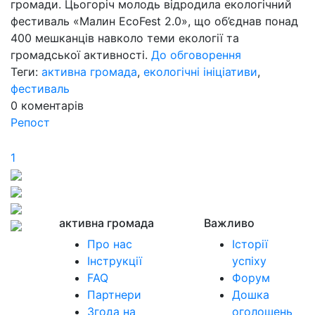
громади. Цьогоріч молодь відродила екологічний
фестиваль «Малин EcoFest 2.0», що об’єднав понад
400 мешканців навколо теми екології та
громадської активності.
До обговорення
Теги:
активна громада
,
екологічні ініціативи
,
фестиваль
0
коментарів
Репост
1
активна громада
Важливо
Про нас
Історії
Інструкції
успіху
FAQ
Форум
Партнери
Дошка
Згода на
оголошень