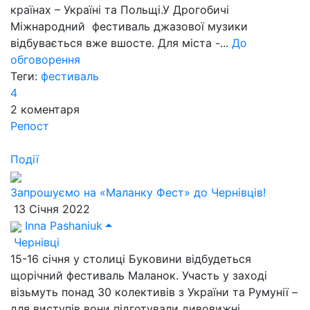
країнах – Україні та Польщі.У Дрогобичі
Міжнародний фестиваль джазової музики
відбувається вже вшосте. Для міста -...
До
обговорення
Теги:
фестиваль
4
2
коментаря
Репост
Події
Запрошуємо на «Маланку Фест» до Чернівців!
13 Січня 2022
Inna Pashaniuk
Чернівці
15-16 січня у столиці Буковини відбудеться
щорічний фестиваль Маланок. Участь у заході
візьмуть понад 30 колективів з України та Румунії –
для виступів вони підготували дивовижні