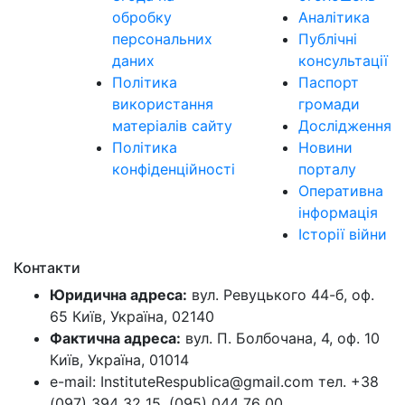
обробку
Аналітика
персональних
Публічні
даних
консультації
Політика
Паспорт
використання
громади
матеріалів сайту
Дослідження
Політика
Новини
конфіденційності
порталу
Оперативна
інформація
Історії війни
Контакти
Юридична адреса:
вул. Ревуцького 44-б, оф.
65 Київ, Україна, 02140
Фактична адреса:
вул. П. Болбочана, 4, оф. 10
Київ, Україна, 01014
e-mail: InstituteRespublica@gmail.com тел. +38
(097) 394 32 15, (095) 044 76 00