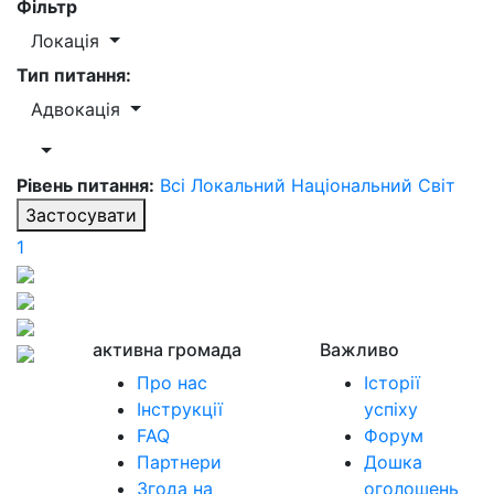
Фільтр
Локація
Тип питання:
Адвокація
Рівень питання:
Всі
Локальний
Національний
Світ
Застосувати
1
активна громада
Важливо
Про нас
Історії
Інструкції
успіху
FAQ
Форум
Партнери
Дошка
Згода на
оголошень