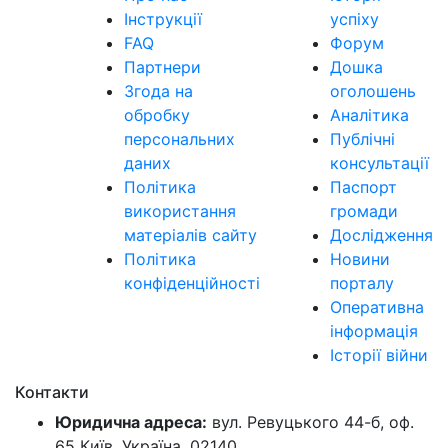
Інструкції
успіху
FAQ
Форум
Партнери
Дошка
Згода на
оголошень
обробку
Аналітика
персональних
Публічні
даних
консультації
Політика
Паспорт
використання
громади
матеріалів сайту
Дослідження
Політика
Новини
конфіденційності
порталу
Оперативна
інформація
Історії війни
Контакти
Юридична адреса:
вул. Ревуцького 44-б, оф.
65 Київ, Україна, 02140