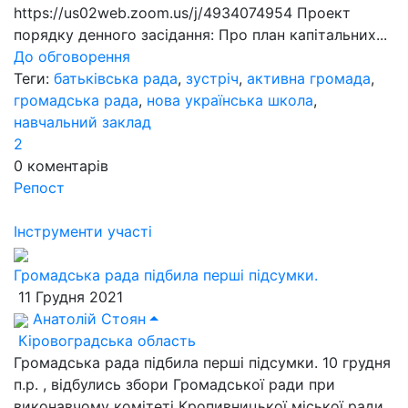
https://us02web.zoom.us/j/4934074954 Проект
порядку денного засідання: Про план капітальних...
До обговорення
Теги:
батьківська рада
,
зустріч
,
активна громада
,
громадська рада
,
нова українська школа
,
навчальний заклад
2
0
коментарів
Репост
Інструменти участі
Громадська рада підбила перші підсумки.
11 Грудня 2021
Анатолій Стоян
Кіровоградська область
Громадська рада підбила перші підсумки. 10 грудня
п.р. , відбулись збори Громадської ради при
виконавчому комітеті Кропивницької міської ради.