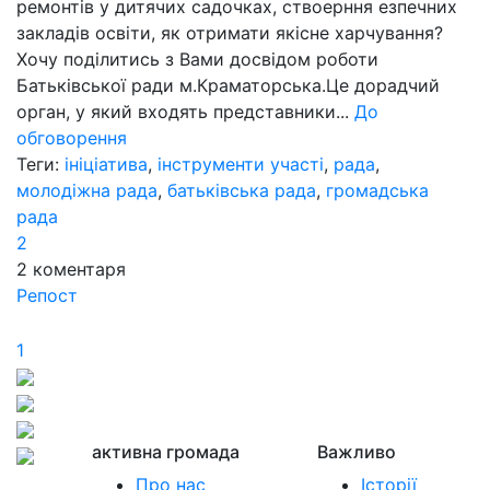
ремонтів у дитячих садочках, ствоерння езпечних
закладів освіти, як отримати якісне харчування?
Хочу поділитись з Вами досвідом роботи
Батьківської ради м.Краматорська.Це дорадчий
орган, у який входять представники...
До
обговорення
Теги:
ініціатива
,
інструменти участі
,
рада
,
молодіжна рада
,
батьківська рада
,
громадська
рада
2
2
коментаря
Репост
1
активна громада
Важливо
Про нас
Історії