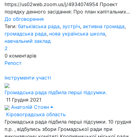
https://us02web.zoom.us/j/4934074954 Проект
порядку денного засідання: Про план капітальних...
До обговорення
Теги:
батьківська рада
,
зустріч
,
активна громада
,
громадська рада
,
нова українська школа
,
навчальний заклад
2
0
коментарів
Репост
Інструменти участі
Громадська рада підбила перші підсумки.
11 Грудня 2021
Анатолій Стоян
Кіровоградська область
Громадська рада підбила перші підсумки. 10 грудня
п.р. , відбулись збори Громадської ради при
виконавчому комітеті Кропивницької міської ради.