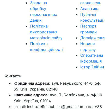
Згода на
оголошень
обробку
Аналітика
персональних
Публічні
даних
консультації
Політика
Паспорт
використання
громади
матеріалів сайту
Дослідження
Політика
Новини
конфіденційності
порталу
Оперативна
інформація
Історії війни
Контакти
Юридична адреса:
вул. Ревуцького 44-б, оф.
65 Київ, Україна, 02140
Фактична адреса:
вул. П. Болбочана, 4, оф. 10
Київ, Україна, 01014
e-mail: InstituteRespublica@gmail.com тел. +38