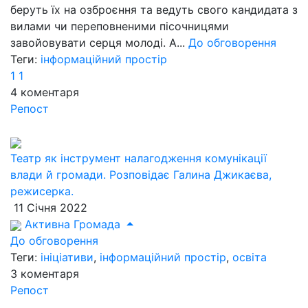
беруть їх на озброєння та ведуть свого кандидата з
вилами чи переповненими пісочницями
завойовувати серця молоді. А...
До обговорення
Теги:
інформаційний простір
1
1
4
коментаря
Репост
Театр як інструмент налагодження комунікації
влади й громади. Розповідає Галина Джикаєва,
режисерка.
11 Січня 2022
Активна Громада
До обговорення
Теги:
ініціативи
,
інформаційний простір
,
освіта
3
коментаря
Репост