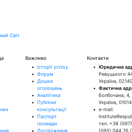
ьний
Світ
да
Важливо
Контакти
Історії успіху
Юридична ад
Форум
Ревуцького 44-
Дошка
Україна, 0214
оголошень
Фактична адр
Аналітика
Болбочана, 4, 
Публічні
Україна, 01014
ьних
консультації
e-mail:
Паспорт
InstituteResp
громади
тел. +38 (097)
ання
Дослідження
(095) 044 76 