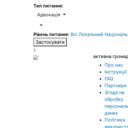
Тип питання:
Адвокація
Рівень питання:
Всі
Локальний
Націонал
Застосувати
1
активна грома
Про нас
Інструкції
FAQ
Партнери
Згода на
обробку
персонал
даних
Політика
використ