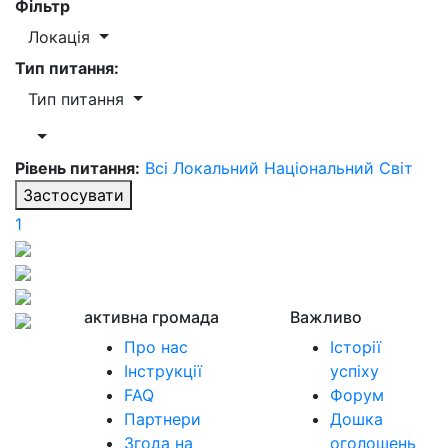
Фільтр
Локація
Тип питання:
Тип питання
Рівень питання:
Всі
Локальний
Національний
Світ
Застосувати
1
активна громада
Важливо
Про нас
Історії
Інструкції
успіху
FAQ
Форум
Партнери
Дошка
Згода на
оголошень