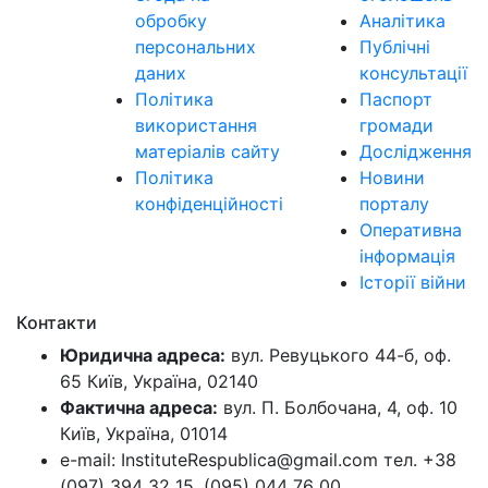
обробку
Аналітика
персональних
Публічні
даних
консультації
Політика
Паспорт
використання
громади
матеріалів сайту
Дослідження
Політика
Новини
конфіденційності
порталу
Оперативна
інформація
Історії війни
Контакти
Юридична адреса:
вул. Ревуцького 44-б, оф.
65 Київ, Україна, 02140
Фактична адреса:
вул. П. Болбочана, 4, оф. 10
Київ, Україна, 01014
e-mail: InstituteRespublica@gmail.com тел. +38
(097) 394 32 15, (095) 044 76 00