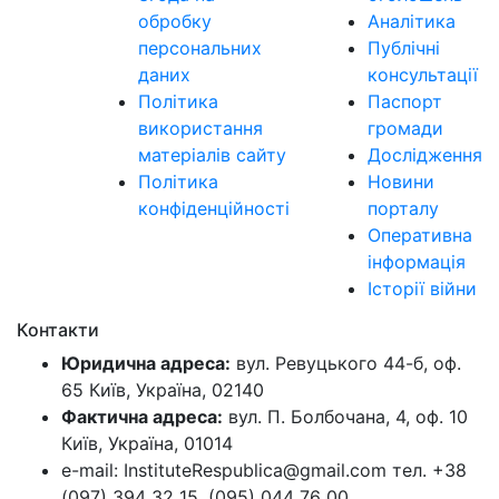
обробку
Аналітика
персональних
Публічні
даних
консультації
Політика
Паспорт
використання
громади
матеріалів сайту
Дослідження
Політика
Новини
конфіденційності
порталу
Оперативна
інформація
Історії війни
Контакти
Юридична адреса:
вул. Ревуцького 44-б, оф.
65 Київ, Україна, 02140
Фактична адреса:
вул. П. Болбочана, 4, оф. 10
Київ, Україна, 01014
e-mail: InstituteRespublica@gmail.com тел. +38
(097) 394 32 15, (095) 044 76 00