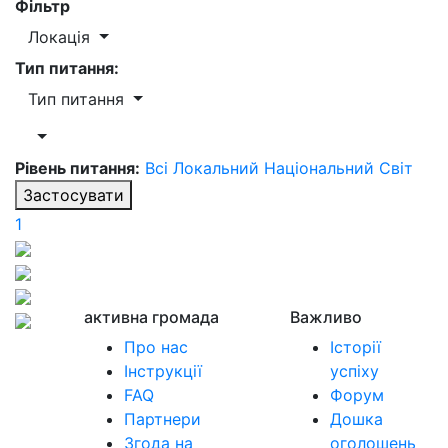
Фільтр
Локація
Тип питання:
Тип питання
Рівень питання:
Всі
Локальний
Національний
Світ
Застосувати
1
активна громада
Важливо
Про нас
Історії
Інструкції
успіху
FAQ
Форум
Партнери
Дошка
Згода на
оголошень