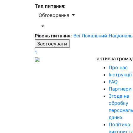
Тип питання:
Обговорення
Рівень питання:
Всі
Локальний
Націонал
Застосувати
1
активна грома
Про нас
Інструкції
FAQ
Партнери
Згода на
обробку
персонал
даних
Політика
використ