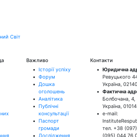
ьний
Світ
да
Важливо
Контакти
Історії успіху
Юридична ад
Форум
Ревуцького 44-
Дошка
Україна, 0214
оголошень
Фактична адр
Аналітика
Болбочана, 4, 
Публічні
Україна, 01014
ьних
консультації
e-mail:
Паспорт
InstituteResp
громади
тел. +38 (097)
ання
Дослідження
(095) 044 76 