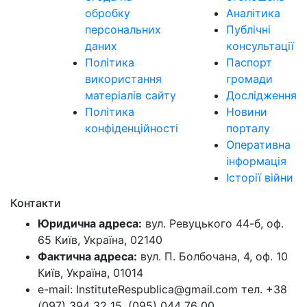
обробку
Аналітика
персональних
Публічні
даних
консультації
Політика
Паспорт
використання
громади
матеріалів сайту
Дослідження
Політика
Новини
конфіденційності
порталу
Оперативна
інформація
Історії війни
Контакти
Юридична адреса:
вул. Ревуцького 44-б, оф.
65 Київ, Україна, 02140
Фактична адреса:
вул. П. Болбочана, 4, оф. 10
Київ, Україна, 01014
e-mail: InstituteRespublica@gmail.com тел. +38
(097) 394 32 15, (095) 044 76 00