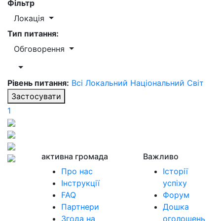
Фільтр
Локація
Тип питання:
Обговорення
Рівень питання:
Всі
Локальний
Національний
Світ
Застосувати
1
активна громада
Важливо
Про нас
Історії
Інструкції
успіху
FAQ
Форум
Партнери
Дошка
Згода на
оголошень