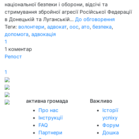
національної безпеки і оборони, відсічі та
стримування збройної агресії Російської Федерації
в Донецькій та Луганській...
До обговорення
Теги:
волонтери
,
адвокат
,
оос
,
ато
,
безпека
,
допомога
,
адвокація
1
1
коментар
Репост
1
активна громада
Важливо
Про нас
Історії
Інструкції
успіху
FAQ
Форум
Партнери
Дошка