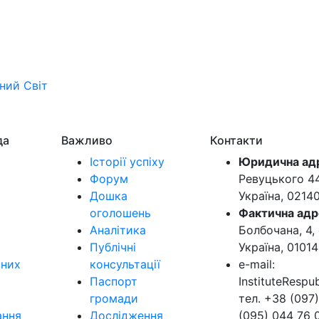
ьний
Світ
да
Важливо
Контакти
Історії успіху
Юридична ад
Форум
Ревуцького 44-
Дошка
Україна, 0214
оголошень
Фактична адр
Аналітика
Болбочана, 4, 
Публічні
Україна, 01014
ьних
консультації
e-mail:
Паспорт
InstituteResp
громади
тел. +38 (097)
ання
Дослідження
(095) 044 76 