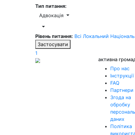
Тип питання:
Адвокація
Рівень питання:
Всі
Локальний
Націонал
Застосувати
1
активна грома
Про нас
Інструкції
FAQ
Партнери
Згода на
обробку
персонал
даних
Політика
використ