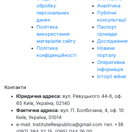
обробку
Аналітика
персональних
Публічні
даних
консультації
Політика
Паспорт
використання
громади
матеріалів сайту
Дослідження
Політика
Новини
конфіденційності
порталу
Оперативна
інформація
Історії війни
Контакти
Юридична адреса:
вул. Ревуцького 44-б, оф.
65 Київ, Україна, 02140
Фактична адреса:
вул. П. Болбочана, 4, оф. 10
Київ, Україна, 01014
e-mail: InstituteRespublica@gmail.com тел. +38
(097) 394 32 15, (095) 044 76 00