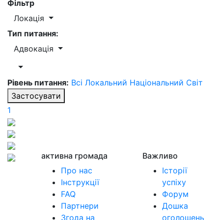
Фільтр
Локація
Тип питання:
Адвокація
Рівень питання:
Всі
Локальний
Національний
Світ
Застосувати
1
активна громада
Важливо
Про нас
Історії
Інструкції
успіху
FAQ
Форум
Партнери
Дошка
Згода на
оголошень