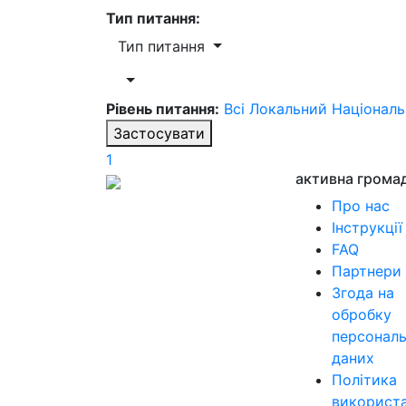
Тип питання:
Тип питання
Рівень питання:
Всі
Локальний
Націонал
Застосувати
1
активна грома
Про нас
Інструкції
FAQ
Партнери
Згода на
обробку
персонал
даних
Політика
використ