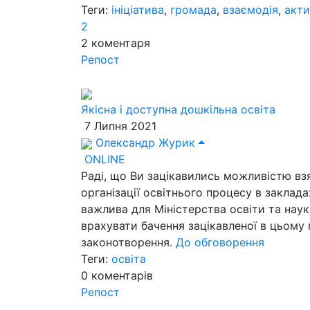
Теги:
ініціатива
,
громада
,
взаємодія
,
акти
2
2
коментаря
Репост
Якісна і доступна дошкільна освіта
7 Липня 2021
Олександр Журик
ONLINE
Раді, що Ви зацікавились можливістю вз
організації освітнього процесу в заклад
важлива для Міністерства освіти та на
врахувати бачення зацікавленої в цьому 
законотворення.
До обговорення
Теги:
освіта
0
коментарів
Репост