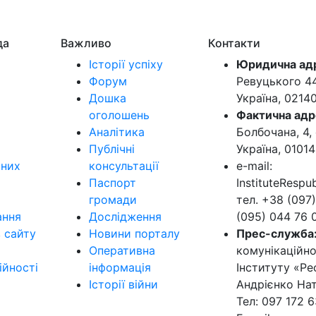
да
Важливо
Контакти
Історії успіху
Юридична ад
Форум
Ревуцького 44-
Дошка
Україна, 0214
оголошень
Фактична адр
Аналітика
Болбочана, 4, 
Публічні
Україна, 01014
ьних
консультації
e-mail:
Паспорт
InstituteResp
громади
тел. +38 (097)
ання
Дослідження
(095) 044 76 
в сайту
Новини порталу
Прес-служба
Оперативна
комунікаційно
ійності
інформація
Інституту «Ре
Історії війни
Андрієнко Нат
Тел: 097 172 6