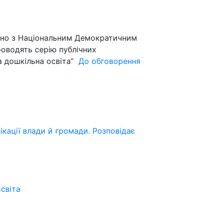
ільно з Національним Демократичним
роводять серію публічних
на дошкільна освіта”
До обговорення
кації влади й громади. Розповідає
освіта