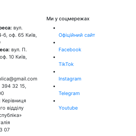
Ми у соцмережах
реса:
вул.
б, оф. 65 Київ,
Офіційний сайт
0
еса:
вул. П.
Facebook
оф. 10 Київ,
TikTok
ublica@gmail.com
Instagram
 394 32 15,
00
Telegram
:
Керівниця
го відділу
Youtube
спубліка»
алія
3 07