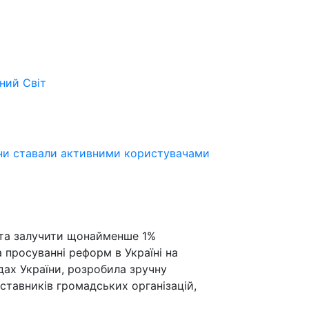
ьний
Світ
ни ставали активними користувачами
 та залучити щонайменше 1%
а просуванні реформ в Україні на
дах України, розробила зручну
ставників громадських організацій,