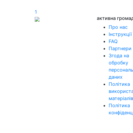
1
активна грома
Про нас
Інструкції
FAQ
Партнери
Згода на
обробку
персонал
даних
Політика
використ
матеріалі
Політика
конфіденц