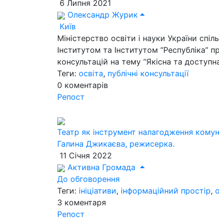
6 Липня 2021
Олександр Журик
Київ
Міністерство освіти і науки України сп
Інститутом та Інститутом “Республіка” п
консультацій на тему “Якісна та доступ
Теги:
освіта
,
публічні консультації
0
коментарів
Репост
Театр як інструмент налагодження комуні
Галина Джикаєва, режисерка.
11 Січня 2022
Активна Громада
До обговорення
Теги:
ініціативи
,
інформаційний простір
,
3
коментаря
Репост