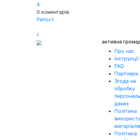
4
0
коментарів
Репост
1
активна грома
Про нас
Інструкції
FAQ
Партнери
Згода на
обробку
персонал
даних
Політика
використ
матеріалі
Політика