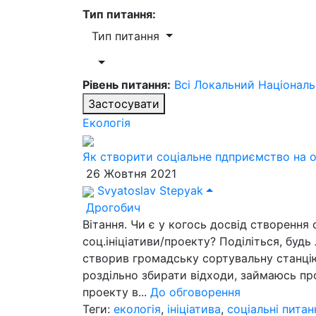
Тип питання:
Тип питання
Рівень питання:
Всі
Локальний
Націонал
Застосувати
Екологія
Як створити соціальне пдприємство на ос
26 Жовтня 2021
Svyatoslav Stepyak
Дрогобич
Вітання. Чи є у когось досвід створення
соц.ініціативи/проекту? Поділіться, будь
створив громадську сортувальну станці
роздільно збирати відходи, займаюсь пр
проекту в...
До обговорення
Теги:
екологія
,
ініціатива
,
соціальні питан