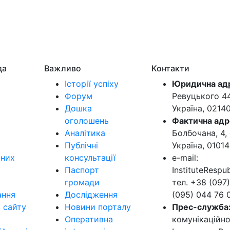
да
Важливо
Контакти
Історії успіху
Юридична ад
Форум
Ревуцького 44-
Дошка
Україна, 0214
оголошень
Фактична адр
Аналітика
Болбочана, 4, 
Публічні
Україна, 01014
ьних
консультації
e-mail:
Паспорт
InstituteResp
громади
тел. +38 (097)
ання
Дослідження
(095) 044 76 
в сайту
Новини порталу
Прес-служба
Оперативна
комунікаційно