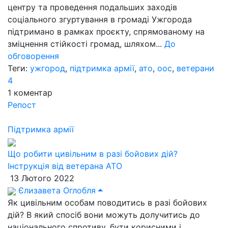
центру та проведення подальших заходів
соціального згуртування в громаді Ужгорода
підтримано в рамках проєкту, спрямованому на
зміцнення стійкості громад, шляхом...
До
обговорення
Теги:
ужгород
,
підтримка армії
,
ато
,
оос
,
ветерани
4
1
коментар
Репост
Підтримка армії
Що робити цивільним в разі бойових дій?
Інструкція від ветерана АТО
13 Лютого 2022
Єлизавета Оглобля
Як цивільним особам поводитись в разі бойових
дій? В який спосіб вони можуть долучитись до
національного спротиву, бути корисними і