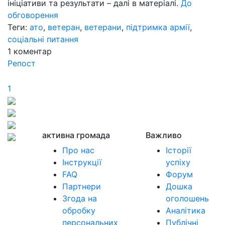
ініціативи та результати – далі в матеріалі.
До
обговорення
Теги:
ато
,
ветеран
,
ветерани
,
підтримка армії
,
соціальні питання
1
коментар
Репост
1
активна громада
Важливо
Про нас
Історії
Інструкції
успіху
FAQ
Форум
Партнери
Дошка
Згода на
оголошень
обробку
Аналітика
персональних
Публічні