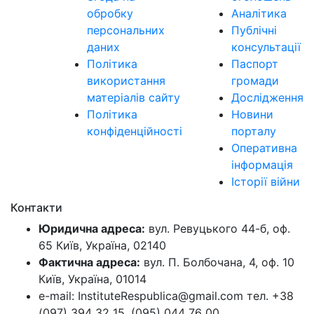
обробку
Аналітика
персональних
Публічні
даних
консультації
Політика
Паспорт
використання
громади
матеріалів сайту
Дослідження
Політика
Новини
конфіденційності
порталу
Оперативна
інформація
Історії війни
Контакти
Юридична адреса:
вул. Ревуцького 44-б, оф.
65 Київ, Україна, 02140
Фактична адреса:
вул. П. Болбочана, 4, оф. 10
Київ, Україна, 01014
e-mail: InstituteRespublica@gmail.com тел. +38
(097) 394 32 15, (095) 044 76 00