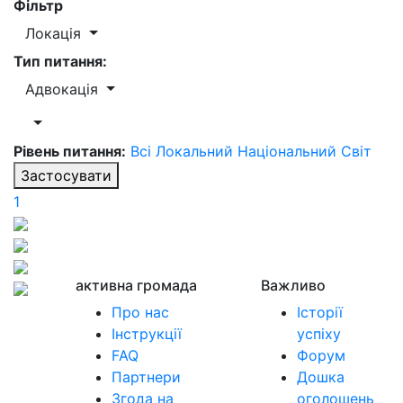
Фільтр
Локація
Тип питання:
Адвокація
Рівень питання:
Всі
Локальний
Національний
Світ
Застосувати
1
активна громада
Важливо
Про нас
Історії
Інструкції
успіху
FAQ
Форум
Партнери
Дошка
Згода на
оголошень