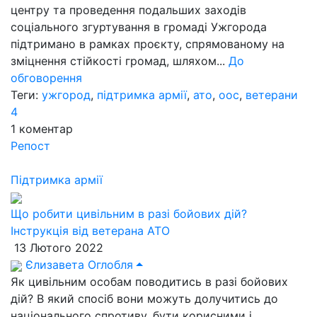
центру та проведення подальших заходів
соціального згуртування в громаді Ужгорода
підтримано в рамках проєкту, спрямованому на
зміцнення стійкості громад, шляхом...
До
обговорення
Теги:
ужгород
,
підтримка армії
,
ато
,
оос
,
ветерани
4
1
коментар
Репост
Підтримка армії
Що робити цивільним в разі бойових дій?
Інструкція від ветерана АТО
13 Лютого 2022
Єлизавета Оглобля
Як цивільним особам поводитись в разі бойових
дій? В який спосіб вони можуть долучитись до
національного спротиву, бути корисними і