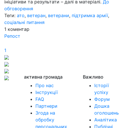
ініціативи та результати – далі в матеріалі.
До
обговорення
Теги:
ато
,
ветеран
,
ветерани
,
підтримка армії
,
соціальні питання
1
коментар
Репост
1
активна громада
Важливо
Про нас
Історії
Інструкції
успіху
FAQ
Форум
Партнери
Дошка
Згода на
оголошень
обробку
Аналітика
персональних
Публічні