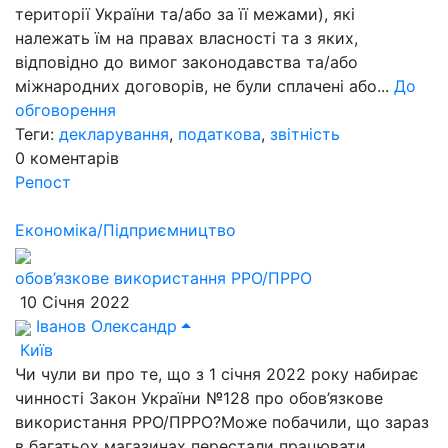
території України та/або за її межами), які
належать їм на правах власності та з яких,
відповідно до вимог законодавства та/або
міжнародних договорів, не були сплачені або...
До
обговорення
Теги:
декларування
,
податкова
,
звітність
0
коментарів
Репост
Економіка/Підприємництво
обов’язкове використання РРО/ПРРО
10 Січня 2022
Іванов Олександр
Київ
Чи чули ви про те, що з 1 січня 2022 року набирає
чинності Закон України №128 про обов’язкове
використання РРО/ПРРО?Може побачили, що зараз
в багатьох магазинах перестали працювати