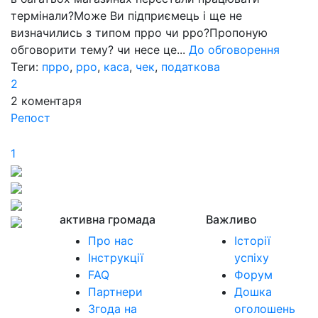
термінали?Може Ви підприємець і ще не
визначились з типом прро чи рро?Пропоную
обговорити тему? чи несе це...
До обговорення
Теги:
прро
,
рро
,
каса
,
чек
,
податкова
2
2
коментаря
Репост
1
активна громада
Важливо
Про нас
Історії
Інструкції
успіху
FAQ
Форум
Партнери
Дошка
Згода на
оголошень