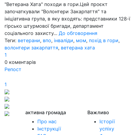
"Ветерана Хата" походи в гори.Цей проєкт
започаткували "Волонтери Закарпаття" та
ініціативна група, в яку входять: представники 128-ї
гірсько штурмової бригади, департамент
соціального захисту...
До обговорення
Теги:
ветерани
,
впо
,
інваліди
,
мом
,
похід в гори
,
волонтери закарпаття
,
ветерана хата
1
0
коментарів
Репост
1
активна громада
Важливо
Про нас
Історії
Інструкції
успіху