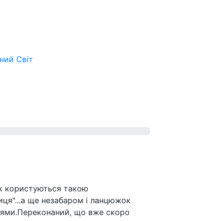
ьний
Світ
рік користуються такою
ця"...а ще незабаром і ланцюжок
ллями.Переконаний, що вже скоро