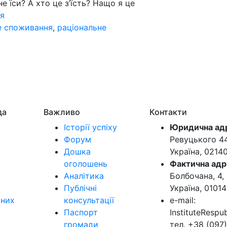
е їси? А хто це з’їсть? Нащо я це
я
е споживання
,
раціональне
да
Важливо
Контакти
Історії успіху
Юридична ад
Форум
Ревуцького 44-
Дошка
Україна, 0214
оголошень
Фактична адр
Аналітика
Болбочана, 4, 
Публічні
Україна, 01014
ьних
консультації
e-mail:
Паспорт
InstituteResp
громади
тел. +38 (097)