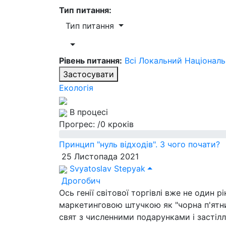
Тип питання:
Тип питання
Рівень питання:
Всі
Локальний
Націонал
Застосувати
Екологія
В процесі
Прогрес:
/0 кроків
Принцип "нуль відходів". З чого почати?
25 Листопада 2021
Svyatoslav Stepyak
Дрогобич
Ось генії світової торгівлі вже не один 
маркетинговою штучкою як "чорна п'ятни
свят з численними подарунками і засті