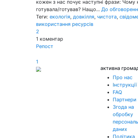
кожен з нас почує наступні фрази: Чому н
готувала/готував? Нащо...
До обговоренн
Теги:
екологія
,
довкілля
,
чистота
,
свідом
використання ресурсів
2
1
коментар
Репост
1
активна грома
Про нас
Інструкції
FAQ
Партнери
Згода на
обробку
персонал
даних
Політика