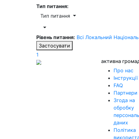
Тип питання:
Тип питання
Рівень питання:
Всі
Локальний
Націонал
Застосувати
1
активна грома
Про нас
Інструкції
FAQ
Партнери
Згода на
обробку
персонал
даних
Політика
використ