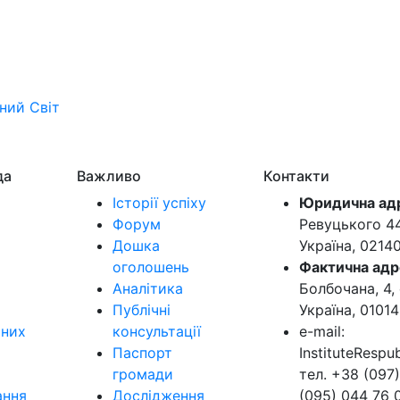
ьний
Світ
да
Важливо
Контакти
Історії успіху
Юридична ад
Форум
Ревуцького 44-
Дошка
Україна, 0214
оголошень
Фактична адр
Аналітика
Болбочана, 4, 
Публічні
Україна, 01014
ьних
консультації
e-mail:
Паспорт
InstituteResp
громади
тел. +38 (097)
ання
Дослідження
(095) 044 76 