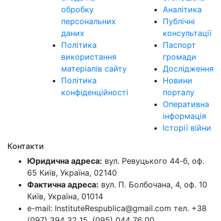
обробку
Аналітика
персональних
Публічні
даних
консультації
Політика
Паспорт
використання
громади
матеріалів сайту
Дослідження
Політика
Новини
конфіденційності
порталу
Оперативна
інформація
Історії війни
Контакти
Юридична адреса:
вул. Ревуцького 44-б, оф.
65 Київ, Україна, 02140
Фактична адреса:
вул. П. Болбочана, 4, оф. 10
Київ, Україна, 01014
e-mail: InstituteRespublica@gmail.com тел. +38
(097) 394 32 15, (095) 044 76 00