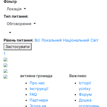
Фільтр
Локація
Тип питання:
Обговорення
Рівень питання:
Всі
Локальний
Національний
Світ
Застосувати
1
активна громада
Важливо
Про нас
Історії
Інструкції
успіху
FAQ
Форум
Партнери
Дошка
Згода на
оголошень