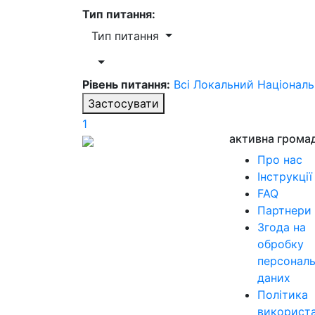
Тип питання:
Тип питання
Рівень питання:
Всі
Локальний
Націонал
Застосувати
1
активна грома
Про нас
Інструкції
FAQ
Партнери
Згода на
обробку
персонал
даних
Політика
використ