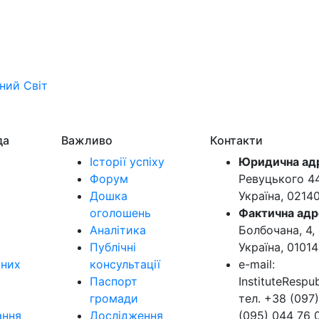
ьний
Світ
да
Важливо
Контакти
Історії успіху
Юридична ад
Форум
Ревуцького 44-
Дошка
Україна, 0214
оголошень
Фактична адр
Аналітика
Болбочана, 4, 
Публічні
Україна, 01014
ьних
консультації
e-mail:
Паспорт
InstituteResp
громади
тел. +38 (097)
ання
Дослідження
(095) 044 76 