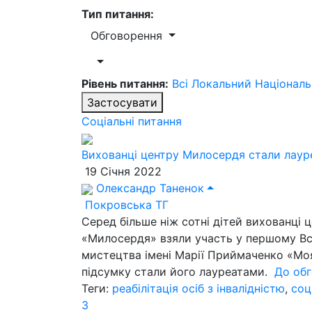
Тип питання:
Обговорення
Рівень питання:
Всі
Локальний
Націонал
Застосувати
Соціальні питання
Вихованці центру Милосердя стали лаур
19 Січня 2022
Олександр Таненок
Покровська ТГ
Серед більше ніж сотні дітей вихованці це
«Милосердя» взяли участь у першому Вс
мистецтва імені Марії Приймаченко «Моя
підсумку стали його лауреатами.
До об
Теги:
реабілітація осіб з інвалідністю
,
соц
3