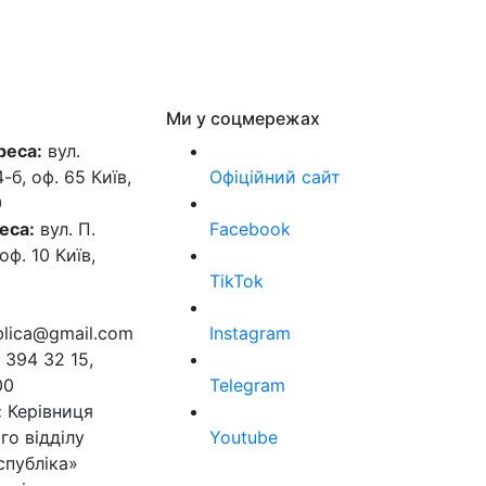
Ми у соцмережах
реса:
вул.
б, оф. 65 Київ,
Офіційний сайт
0
еса:
вул. П.
Facebook
оф. 10 Київ,
TikTok
ublica@gmail.com
Instagram
 394 32 15,
00
Telegram
:
Керівниця
го відділу
Youtube
спубліка»