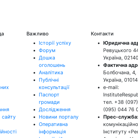
да
Важливо
Контакти
Історії успіху
Юридична ад
Форум
Ревуцького 44-
Дошка
Україна, 0214
оголошень
Фактична адр
Аналітика
Болбочана, 4, 
Публічні
Україна, 01014
ьних
консультації
e-mail:
Паспорт
InstituteResp
громади
тел. +38 (097)
ання
Дослідження
(095) 044 76 
в сайту
Новини порталу
Прес-служба
Оперативна
комунікаційно
ійності
інформація
Інституту «Ре