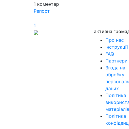
1
коментар
Репост
1
активна грома
Про нас
Інструкції
FAQ
Партнери
Згода на
обробку
персонал
даних
Політика
використ
матеріалі
Політика
конфіденц