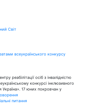
ьний
Світ
еатами всеукраїнського конкурсу
нтру реабілітації осіб з інвалідністю
еукраїнському конкурсі інклюзивного
 Україна». 17 юних покровчан у
говорення
іальні питання