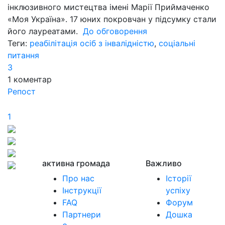
інклюзивного мистецтва імені Марії Приймаченко
«Моя Україна». 17 юних покровчан у підсумку стали
його лауреатами.
До обговорення
Теги:
реабілітація осіб з інвалідністю
,
соціальні
питання
3
1
коментар
Репост
1
активна громада
Важливо
Про нас
Історії
Інструкції
успіху
FAQ
Форум
Партнери
Дошка