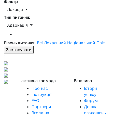
Фільтр
Локація
Тип питання:
Адвокація
Рівень питання:
Всі
Локальний
Національний
Світ
Застосувати
1
активна громада
Важливо
Про нас
Історії
Інструкції
успіху
FAQ
Форум
Партнери
Дошка
Згода на
оголошень