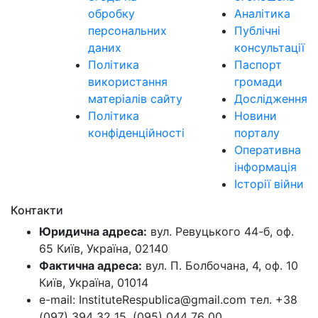
обробку
Аналітика
персональних
Публічні
даних
консультації
Політика
Паспорт
використання
громади
матеріалів сайту
Дослідження
Політика
Новини
конфіденційності
порталу
Оперативна
інформація
Історії війни
Контакти
Юридична адреса:
вул. Ревуцького 44-б, оф.
65 Київ, Україна, 02140
Фактична адреса:
вул. П. Болбочана, 4, оф. 10
Київ, Україна, 01014
e-mail: InstituteRespublica@gmail.com тел. +38
(097) 394 32 15, (095) 044 76 00