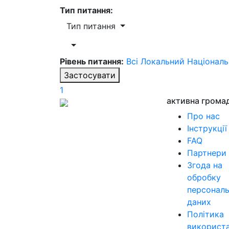
Тип питання:
Тип питання
Рівень питання:
Всі
Локальний
Націонал
Застосувати
1
активна грома
Про нас
Інструкції
FAQ
Партнери
Згода на
обробку
персонал
даних
Політика
використ