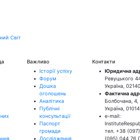
ьний
Світ
да
Важливо
Контакти
Історії успіху
Юридична ад
Форум
Ревуцького 44-
Дошка
Україна, 0214
оголошень
Фактична адр
Аналітика
Болбочана, 4, 
Публічні
Україна, 01014
ьних
консультації
e-mail:
Паспорт
InstituteResp
громади
тел. +38 (097)
ання
Дослідження
(095) 044 76 