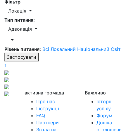
Фільтр
Локація
Тип питання:
Адвокація
Рівень питання:
Всі
Локальний
Національний
Світ
Застосувати
1
активна громада
Важливо
Про нас
Історії
Інструкції
успіху
FAQ
Форум
Партнери
Дошка
Згода на
оголошень