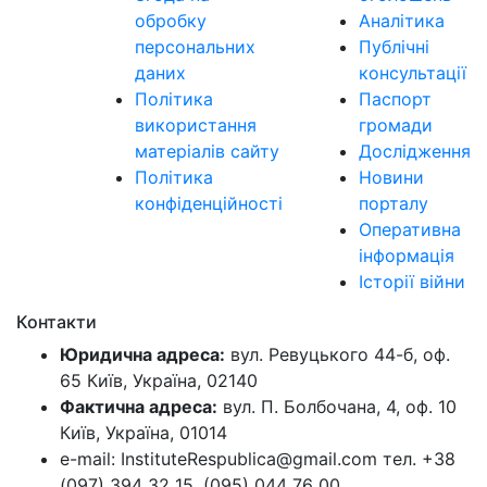
обробку
Аналітика
персональних
Публічні
даних
консультації
Політика
Паспорт
використання
громади
матеріалів сайту
Дослідження
Політика
Новини
конфіденційності
порталу
Оперативна
інформація
Історії війни
Контакти
Юридична адреса:
вул. Ревуцького 44-б, оф.
65 Київ, Україна, 02140
Фактична адреса:
вул. П. Болбочана, 4, оф. 10
Київ, Україна, 01014
e-mail: InstituteRespublica@gmail.com тел. +38
(097) 394 32 15, (095) 044 76 00