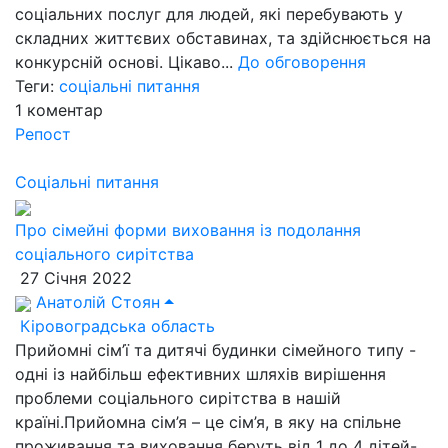
соціальних послуг для людей, які перебувають у
складних життєвих обставинах, та здійснюється на
конкурсній основі. Цікаво...
До обговорення
Теги:
соціальні питання
1
коментар
Репост
Соціальні питання
Про сімейні форми виховання із подолання
соціального сирітства
27 Січня 2022
Анатолій Стоян
Кіровоградська область
Прийомні сім’ї та дитячі будинки сімейного типу -
одні із найбільш ефективних шляхів вирішення
проблеми соціального сирітства в нашій
країні.Прийомна сім’я – це сім’я, в яку на спільне
проживання та виховання беруть від 1 до 4 дітей-