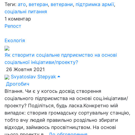
Теги:
ато
,
ветеран
,
ветерани
,
підтримка армії
,
соціальні питання
1
коментар
Репост
Екологія
Як створити соціальне пдприємство на основі
соціальної ініціативи/проекту?
26 Жовтня 2021
Svyatoslav Stepyak
Дрогобич
Вітання. Чи є у когось досвід створення
соціального підприємства на основі соц.ініціативи/
проекту? Поділіться, будь ласка.Конкретно мій
випадок: створив громадську сортувальну станцію,
тобто вчу людей правильно роздільно збирати
відходи, займаюсь просвітництвом. На основі
цього проекту в...
До обговорення