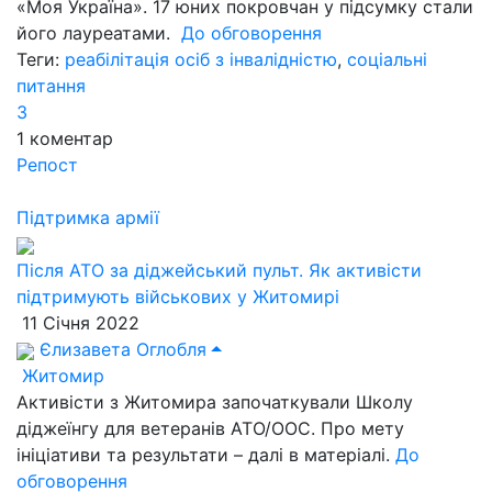
«Моя Україна». 17 юних покровчан у підсумку стали
його лауреатами.
До обговорення
Теги:
реабілітація осіб з інвалідністю
,
соціальні
питання
3
1
коментар
Репост
Підтримка армії
Після АТО за діджейський пульт. Як активісти
підтримують військових у Житомирі
11 Січня 2022
Єлизавета Оглобля
Житомир
Активісти з Житомира започаткували Школу
діджеїнгу для ветеранів АТО/ООС. Про мету
ініціативи та результати – далі в матеріалі.
До
обговорення