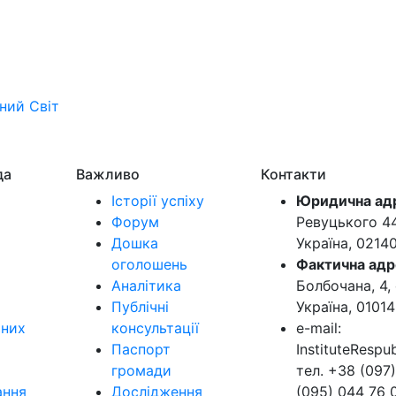
ьний
Світ
да
Важливо
Контакти
Історії успіху
Юридична ад
Форум
Ревуцького 44-
Дошка
Україна, 0214
оголошень
Фактична адр
Аналітика
Болбочана, 4, 
Публічні
Україна, 01014
ьних
консультації
e-mail:
Паспорт
InstituteResp
громади
тел. +38 (097)
ання
Дослідження
(095) 044 76 