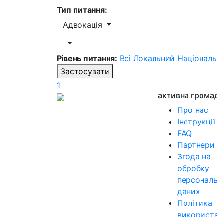
Тип питання:
Адвокація
Рівень питання:
Всі
Локальний
Націонал
Застосувати
1
активна грома
Про нас
Інструкції
FAQ
Партнери
Згода на
обробку
персонал
даних
Політика
використ