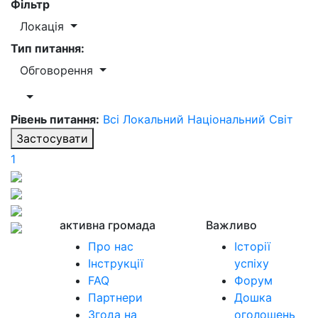
Фільтр
Локація
Тип питання:
Обговорення
Рівень питання:
Всі
Локальний
Національний
Світ
Застосувати
1
активна громада
Важливо
Про нас
Історії
Інструкції
успіху
FAQ
Форум
Партнери
Дошка
Згода на
оголошень