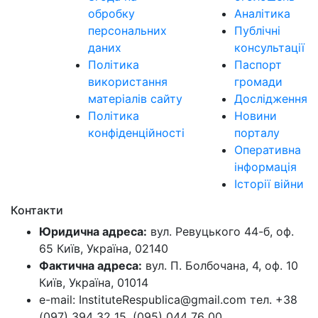
обробку
Аналітика
персональних
Публічні
даних
консультації
Політика
Паспорт
використання
громади
матеріалів сайту
Дослідження
Політика
Новини
конфіденційності
порталу
Оперативна
інформація
Історії війни
Контакти
Юридична адреса:
вул. Ревуцького 44-б, оф.
65 Київ, Україна, 02140
Фактична адреса:
вул. П. Болбочана, 4, оф. 10
Київ, Україна, 01014
e-mail: InstituteRespublica@gmail.com тел. +38
(097) 394 32 15, (095) 044 76 00