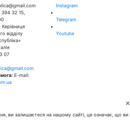
ublica@gmail.com
Instagram
 394 32 15,
00
Telegram
:
Керівниця
го відділу
Youtube
спубліка»
алія
3 07
blica@gmail.com
мога:
E-mail:
om.ua
×
ня, ви залишаєтеся на нашому сайті, це означає, що ви