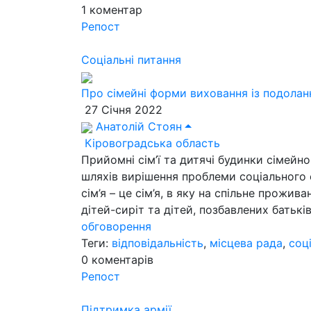
1
коментар
Репост
Соціальні питання
Про сімейні форми виховання із подолан
27 Січня 2022
Анатолій Стоян
Кіровоградська область
Прийомні сім’ї та дитячі будинки сімейно
шляхів вирішення проблеми соціального 
сім’я – це сім’я, в яку на спільне прожив
дітей-сиріт та дітей, позбавлених батькі
обговорення
Теги:
відповідальність
,
місцева рада
,
соц
0
коментарів
Репост
Підтримка армії