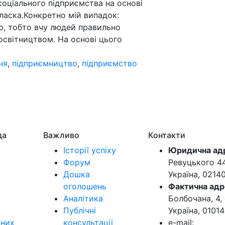
 соціального підприємства на основі
 ласка.Конкретно мій випадок:
ю, тобто вчу людей правильно
освітництвом. На основі цього
ня
,
підприємництво
,
підприємство
да
Важливо
Контакти
Історії успіху
Юридична ад
Форум
Ревуцького 44-
Дошка
Україна, 0214
оголошень
Фактична адр
Аналітика
Болбочана, 4, 
Публічні
Україна, 01014
ьних
консультації
e-mail: