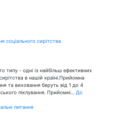
ня соціального сирітства
го типу - одні із найбільш ефективних
сирітства в нашій країні.Прийомна
ання та виховання беруть від 1 до 4
вського піклування. Прийомні...
До
іальні питання