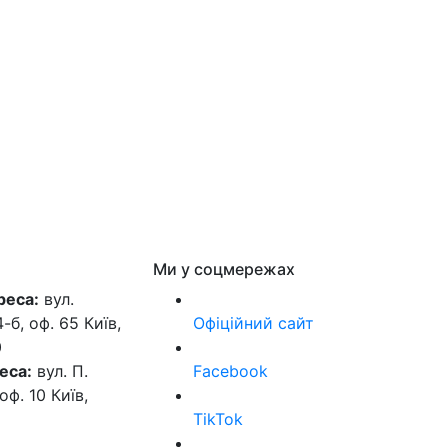
Ми у соцмережах
реса:
вул.
б, оф. 65 Київ,
Офіційний сайт
0
еса:
вул. П.
Facebook
оф. 10 Київ,
TikTok