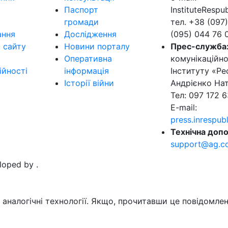
Паспорт
InstituteResp
громади
тел. +38 (097)
ання
Дослідження
(095) 044 76 
в сайту
Новини порталу
Прес-служба
Оперативна
комунікаційно
ійності
інформація
Інституту «Ре
Історії війни
Андрієнко Нат
Тел: 097 172 6
E-mail:
press.inrespu
Технічна допо
support@ag.c
eloped by
.
аналогічні технології. Якщо, прочитавши це повідомлен