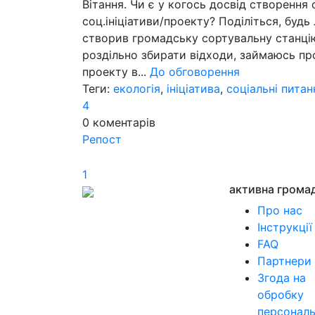
Вітання. Чи є у когось досвід створення
соц.ініціативи/проекту? Поділіться, будь
створив громадську сортувальну станці
роздільно збирати відходи, займаюсь пр
проекту в...
До обговорення
Теги:
екологія
,
ініціатива
,
соціальні питан
4
0
коментарів
Репост
1
активна грома
Про нас
Інструкції
FAQ
Партнери
Згода на
обробку
персонал