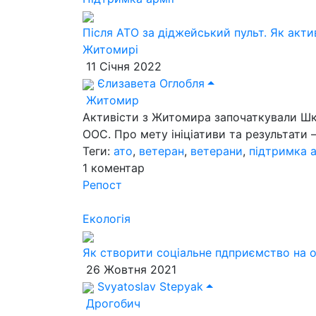
Після АТО за діджейський пульт. Як акти
Житомирі
11 Січня 2022
Єлизавета Оглобля
Житомир
Активісти з Житомира започаткували Шко
ООС. Про мету ініціативи та результати –
Теги:
ато
,
ветеран
,
ветерани
,
підтримка а
1
коментар
Репост
Екологія
Як створити соціальне пдприємство на ос
26 Жовтня 2021
Svyatoslav Stepyak
Дрогобич