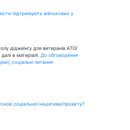
вісти підтримують військових у
лу діджеїнгу для ветеранів АТО/
 далі в матеріалі.
До обговорення
рмії
,
соціальні питання
нові соціальної ініціативи/проекту?