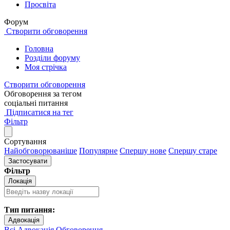
Просвіта
Форум
Створити обговорення
Головна
Розділи форуму
Моя стрічка
Створити обговорення
Обговорення за тегом
соціальні питання
Підписатися на тег
Фільтр
Сортування
Найобговорюваніше
Популярне
Спершу нове
Спершу старе
Застосувати
Фільтр
Локація
Тип питання:
Адвокація
Всі
Адвокація
Обговорення