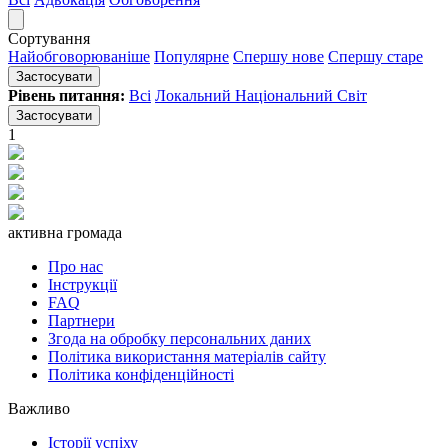
Сортування
Найобговорюваніше
Популярне
Спершу нове
Спершу старе
Застосувати
Рівень питання:
Всі
Локальний
Національний
Світ
Застосувати
1
активна громада
Про нас
Інструкції
FAQ
Партнери
Згода на обробку персональних даних
Політика використання матеріалів сайту
Політика конфіденційності
Важливо
Історії успіху