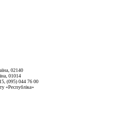
аїна, 02140
їна, 01014
15, (095) 044 76 00
ту «Республіка»