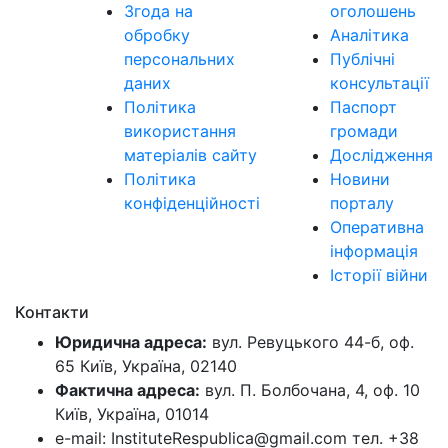
Згода на
оголошень
обробку
Аналітика
персональних
Публічні
даних
консультації
Політика
Паспорт
використання
громади
матеріалів сайту
Дослідження
Політика
Новини
конфіденційності
порталу
Оперативна
інформація
Історії війни
Контакти
Юридична адреса:
вул. Ревуцького 44-б, оф.
65 Київ, Україна, 02140
Фактична адреса:
вул. П. Болбочана, 4, оф. 10
Київ, Україна, 01014
e-mail: InstituteRespublica@gmail.com тел. +38