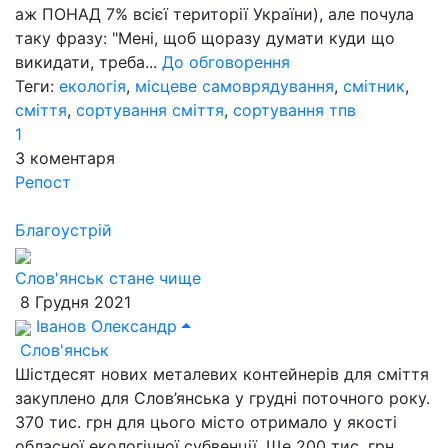
аж ПОНАД 7% всієї території України), але почула
таку фразу: "Мені, щоб щоразу думати куди що
викидати, треба...
До обговорення
Теги:
екологія
,
місцеве самоврядування
,
смітник
,
сміття
,
сортування сміття
,
сортування тпв
1
3
коментаря
Репост
Благоустрій
Слов'янськ стане чище
8 Грудня 2021
Іванов Олександр
Слов'янськ
Шістдесят нових металевих контейнерів для сміття
закуплено для Слов’янська у грудні поточного року.
370 тис. грн для цього місто отримало у якості
обласної екологічної субвенції. Ще 200 тис. грн