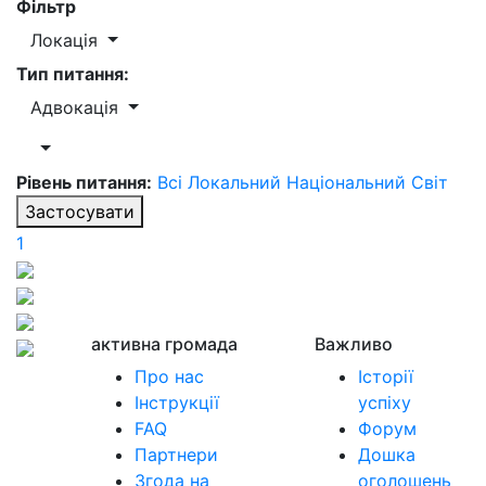
Фільтр
Локація
Тип питання:
Адвокація
Рівень питання:
Всі
Локальний
Національний
Світ
Застосувати
1
активна громада
Важливо
Про нас
Історії
Інструкції
успіху
FAQ
Форум
Партнери
Дошка
Згода на
оголошень