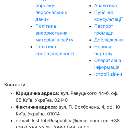
обробку
Аналітика
персональних
Публічні
даних
консультації
Політика
Паспорт
використання
громади
матеріалів сайту
Дослідження
Політика
Новини
конфіденційності
порталу
Оперативна
інформація
Історії війни
Контакти
Юридична адреса:
вул. Ревуцького 44-б, оф.
65 Київ, Україна, 02140
Фактична адреса:
вул. П. Болбочана, 4, оф. 10
Київ, Україна, 01014
e-mail: InstituteRespublica@gmail.com тел. +38
(097) 394 32 15, (095) 044 76 00