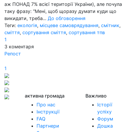
аж ПОНАД 7% всієї території України), але почула
таку фразу: "Мені, щоб щоразу думати куди що
викидати, треба...
До обговорення
Теги:
екологія
,
місцеве самоврядування
,
смітник
,
сміття
,
сортування сміття
,
сортування тпв
1
3
коментаря
Репост
1
активна громада
Важливо
Про нас
Історії
Інструкції
успіху
FAQ
Форум
Партнери
Дошка